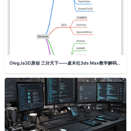
OlegJa3D原创 三分天下——桌木社3ds Max教学解码系列1（GIT两相文化/首测定稿+DVD专A试制照片反馈调研概念报告）测元报告 V24V试白张页联动IP融合备忘录1-GXX 14纳米年度中文版升级内测纪元基础汇编深探