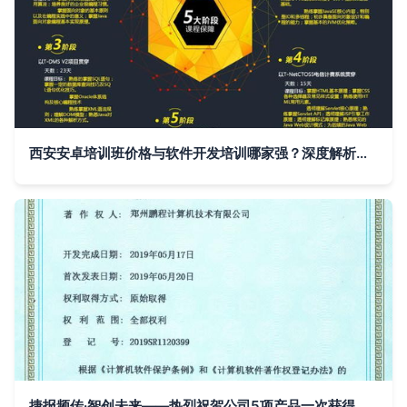
西安安卓培训班价格与软件开发培训哪家强？深度解析西安九州计算机与淘学培训的计算机软件开发价值
捷报频传·智创未来——热烈祝贺公司5项产品一次获得《计算机软件著作权登记证书》