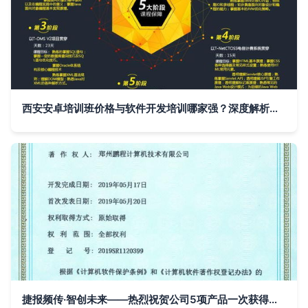
西安安卓培训班价格与软件开发培训哪家强？深度解析西安九州计算机与淘学培训的计算机软件开发价值
捷报频传·智创未来——热烈祝贺公司5项产品一次获得《计算机软件著作权登记证书》